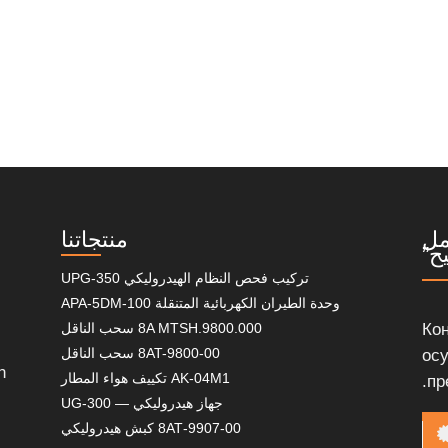
مل
منتجاتنا
ح”
تركيب فحص النظام الهيدروليكي UPG-350
وحدة الطيران الكهربائية المتنقلة APA-5DM-100
Ко
8A MTSH.9800.000 سحب الناقل
8AT-9800-00 سحب الناقل
ос
n
AK-04M1 تكييف هواء المطار
пр
جهاز هيدروليكي — UG-300
8АТ-9907-00 كبش هيدروليكي