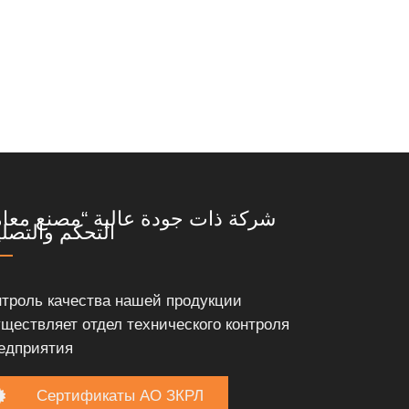
شركة ذات جودة عالية “مصنع معا
التحكم والتصلي
нтроль качества нашей продукции
уществляет отдел технического контроля
едприятия.
Сертификаты АО ЗКРЛ