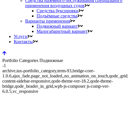
Средства наземного обслуживания специального
применения воздушных судов
Средства буксировки
Подъёмные средства
Варианты применения
Подвижный вариант
Малогабаритный вариант
Услуги
Контакты
Portfolio Categories Подвижные
-1
archive,tax-portfolio_category,term-93,bridge-core-
1.0.6,ajax_fade,page_not_loaded,,no_animation_on_touch,qode_gri
content-sidebar-responsive,qode-theme-ver-18.2,qode-theme-
bridge,qode_header_in_grid,wpb-js-composer js-comp-ver-
6.0.5,vc_responsive