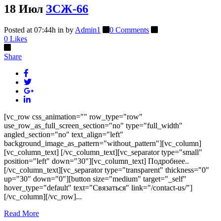
18 Июл
ЗСЖ-66
Posted at 07:44h
in
by
Admin1
0 Comments
0
Likes
Share
[vc_row css_animation="" row_type="row"
use_row_as_full_screen_section="no" type="full_width"
angled_section="no" text_align="left"
background_image_as_pattern="without_pattern"][vc_column]
[vc_column_text] [/vc_column_text][vc_separator type="small"
position="left" down="30"][vc_column_text] Подробнее..
[/vc_column_text][vc_separator type="transparent" thickness="0"
up="30" down="0"][button size="medium" target="_self"
hover_type="default" text="Связаться" link="/contact-us/"]
[/vc_column][/vc_row]...
Read More