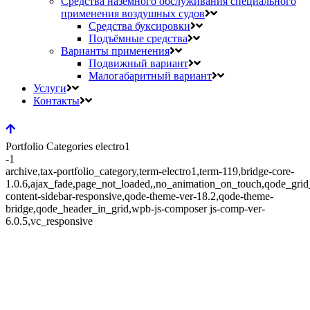
Средства наземного обслуживания специального
применения воздушных судов
Средства буксировки
Подъёмные средства
Варианты применения
Подвижный вариант
Малогабаритный вариант
Услуги
Контакты
Portfolio Categories electro1
-1
archive,tax-portfolio_category,term-electro1,term-119,bridge-core-
1.0.6,ajax_fade,page_not_loaded,,no_animation_on_touch,qode_gri
content-sidebar-responsive,qode-theme-ver-18.2,qode-theme-
bridge,qode_header_in_grid,wpb-js-composer js-comp-ver-
6.0.5,vc_responsive